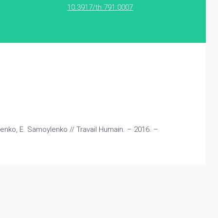
10.3917/th.791.0007
ulenko, E. Samoylenko // Travail Humain. – 2016. –