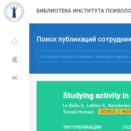
БИБЛИОТЕКА ИНСТИТУТА ПСИХОЛО
Поиск публикаций сотрудни
Studying activity i
Le Bellu S., Lahlou S., Nosulenko
Travail Humain
SCOPUS
WOS
ТИП ПУБЛИКАЦИИ
ГО