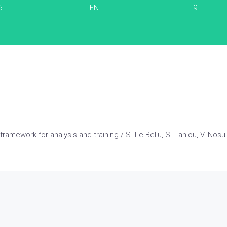
6
EN
9
 framework for analysis and training / S. Le Bellu, S. Lahlou, V. Nos