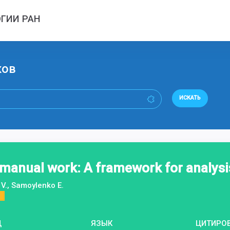
ГИИ РАН
ков
ИСКАТЬ
n manual work: A framework for analysi
 V., Samoylenko E.
Д
ЯЗЫК
ЦИТИРО