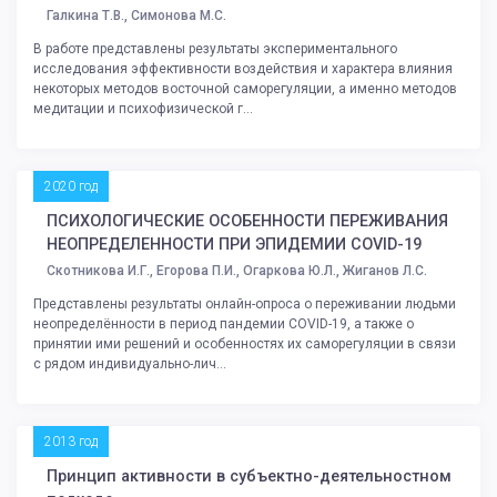
Галкина Т.В., Симонова М.С.
В работе представлены результаты экспериментального
исследования эффективности воздействия и характера влияния
некоторых методов восточной саморегуляции, а именно методов
медитации и психофизической г...
2020 год
ПСИХОЛОГИЧЕСКИЕ ОСОБЕННОСТИ ПЕРЕЖИВАНИЯ
НЕОПРЕДЕЛЕННОСТИ ПРИ ЭПИДЕМИИ COVID-19
Скотникова И.Г., Егорова П.И., Огаркова Ю.Л., Жиганов Л.С.
Представлены результаты онлайн-опроса о переживании людьми
неопределённости в период пандемии COVID-19, а также о
принятии ими решений и особенностях их саморегуляции в связи
с рядом индивидуально-лич...
2013 год
Принцип активности в субъектно-деятельностном