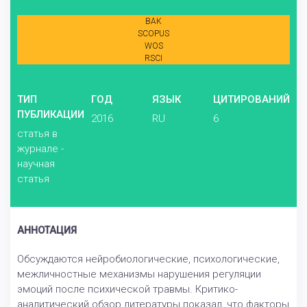
ВАК
SCOPUS
WOS
RSCI
ТИП
ГОД
ЯЗЫК
ЦИТИРОВАНИЙ
ПУБЛИКАЦИИ
2016
RU
6
статья в
журнале -
научная
статья
АННОТАЦИЯ
Обсуждаются нейробиологические, психологические,
межличностные механизмы нарушения регуляции
эмоций после психической травмы. Критико-
аналитический обзор литературы показал, что факторы