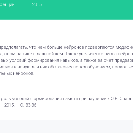
еренции
2015
редполагать, что чем больше нейронов подвергаются модифи
о данном навыке в дальнейшем. Такое увеличение числа нейр
овых условий формирования навыков, а также за счет предвар
змов в новую для них обстановку перед обучением, поскольку 
льных нейронов.
нтроль условий формирования памяти при научении / О.Е. Сварн
– 2015. – С. 83-86