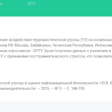
ья
2015
ние воздействия террористической угрозы (ТУ) на косвенных
онов РФ: Москва, Забайкалье, Чеченская Республика. Интенси
ным опросником - ОПТУ. Были получены данные о различиях в
ТУ с признаками посттравматического стресса, что позволил
еской угрозы в оценке информационной безопасности / Ю.В. Б
жизнедеятельности. – 2015. – № 5. – С. 184-193