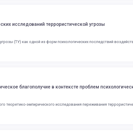
ских исследований террористической угрозы
грозы (ТУ) как одной из форм психологических последствий воздейств
гическое благополучие в контексте проблем психологичес
го теоретико-эмпирического исследования переживания террористичес