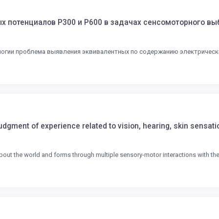
х потенциалов Р300 и Р600 в задачах сенсомоторного выб
логии проблема выявления эквивалентных по содержанию электрически
dgment of experience related to vision, hearing, skin sensatio
ut the world and forms through multiple sensory-motor interactions with the 