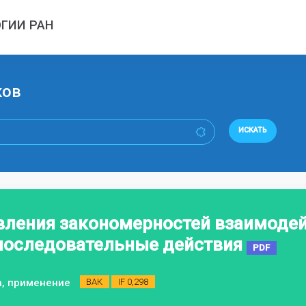
ГИИ РАН
ков
ИСКАТЬ
ления закономерностей взаимодей
последовательные действия
PDF
а, применение
ВАК
IF 0,298