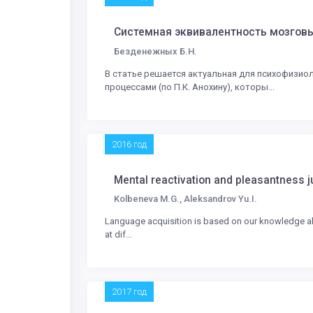
Системная эквивалентность мозговы
Безденежных Б.Н.
В статье решается актуальная для психофизио
процессами (по П.К. Анохину), которы...
2016 год
Mental reactivation and pleasantness ju
Kolbeneva M.G., Aleksandrov Yu.I.
Language acquisition is based on our knowledge abo
at dif...
2017 год