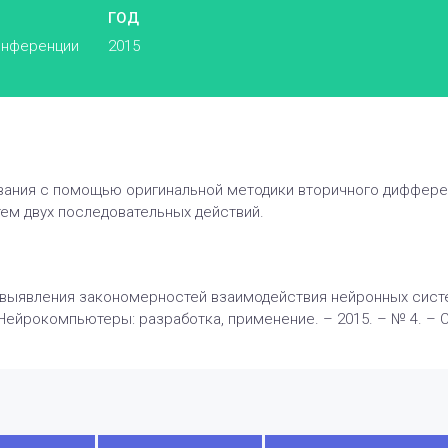
ГОД
конференции
2015
вания с помощью оригинальной методики вторичного диффере
ем двух последовательных действий.
д выявления закономерностей взаимодействия нейронных сис
 Нейрокомпьютеры: разработка, применение. – 2015. – № 4. – С