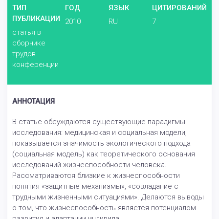
ТИП
ГОД
ЯЗЫК
ЦИТИРОВАНИЙ
ПУБЛИКАЦИИ
2010
RU
7
статья в
сборнике
трудов
конференции
АННОТАЦИЯ
В статье обсуждаются существующие парадигмы
исследования: медицинская и социальная модели,
показывается значимость экологического подхода
(социальная модель) как теоретического основания
исследований жизнеспособности человека.
Рассматриваются близкие к жизнеспособности
понятия «защитные механизмы», «совладание с
трудными жизненными ситуациями». Делаются выводы
о том, что жизнеспособность является потенциалом
развития и адаптации индивида.