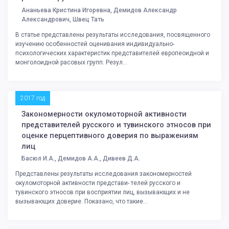
Ананьева Кристина Игоревна, Демидов Александр
Александрович, Швец Тать
В статье представлены результаты исследования, посвященного
изучению особенностей оценивания индивидуально-
психологических характеристик представителей европеоидной и
монголоидной расовых групп. Резул...
2017 год
Закономерности окуломоторной активности
представителей русского и тувинского этносов при
оценке перцептивного доверия по выражениям
лиц
Басюл И.А., Демидов А.А., Дивеев Д.А.
Представлены результаты исследования закономерностей
окуломоторной активности представи- телей русского и
тувинского этносов при восприятии лиц, вызывающих и не
вызывающих доверие. Показано, что такие...