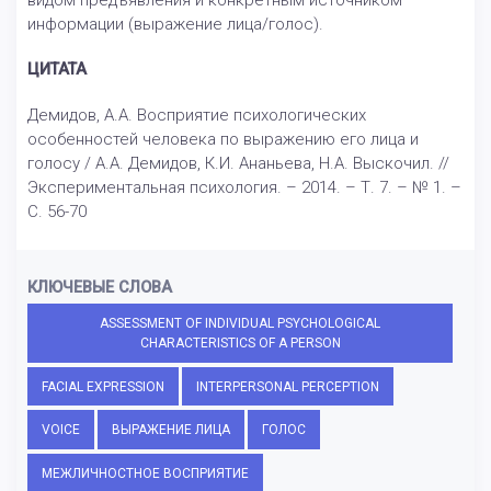
видом предъявления и конкретным источником
информации (выражение лица/голос).
ЦИТАТА
Демидов, А.А. Восприятие психологических
особенностей человека по выражению его лица и
голосу / А.А. Демидов, К.И. Ананьева, Н.А. Выскочил. //
Экспериментальная психология. – 2014. – Т. 7. – № 1. –
С. 56-70
КЛЮЧЕВЫЕ СЛОВА
ASSESSMENT OF INDIVIDUAL PSYCHOLOGICAL
CHARACTERISTICS OF A PERSON
FACIAL EXPRESSION
INTERPERSONAL PERCEPTION
VOICE
ВЫРАЖЕНИЕ ЛИЦА
ГОЛОС
МЕЖЛИЧНОСТНОЕ ВОСПРИЯТИЕ