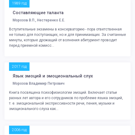
1989 год
Составляющие таланта
Морозов В.П., Нестеренко Е.Е.
Вступительные экзамены в консерваторию - пора ответственная
не только для поступающих, но и для принимающих. За считанные
минуты, которые дрожащий от волнения абитуриент проводит
перед приемной комисс...
2017 год
Язык эмоций и эмоциональный слух
Морозов Владимир Петрович
Книга посвящена психофизиологии эмоций. Включает статьи
разных лет автора и его сотрудников по проблеме языка эмоций,
т. е. эмоциональной экспрессивности речи, пения, музыки и
эмоционального слуха как...
2006 год