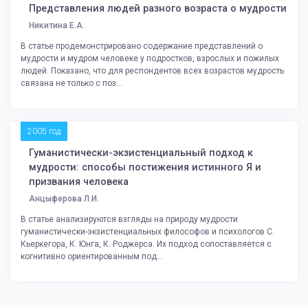
Представления людей разного возраста о мудрости
Никитина Е.А.
В статье продемонстрировано содержание представлений о
мудрости и мудром человеке у подростков, взрослых и пожилых
людей. Показано, что для респондентов всех возрастов мудрость
связана не только с поз...
2005 год
Гуманистически-экзистенциальный подход к
мудрости: способы постижения истинного Я и
призвания человека
Анцыферова Л.И.
В статье анализируются взгляды на природу мудрости
гуманистически-экзистенциальных философов и психологов С.
Кьеркегора, К. Юнга, К. Роджерса. Их подход сопоставляется с
когнитивно ориентированным под...