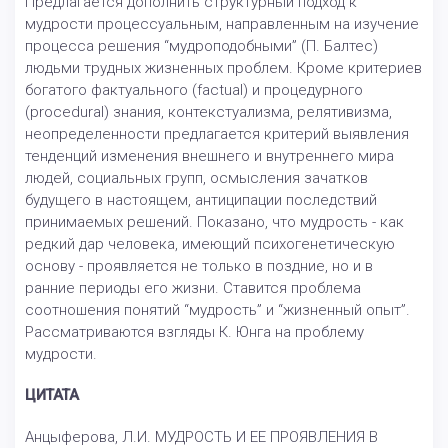
Предлагается дополнить структурный подход к
мудрости процессуальным, направленным на изучение
процесса решения “мудроподобными” (П. Балтес)
людьми трудных жизненных проблем. Кроме критериев
богатого фактуального (factual) и процедурного
(procedural) знания, контекстуализма, релятивизма,
неопределенности предлагается критерий выявления
тенденций изменения внешнего и внутреннего мира
людей, социальных групп, осмысления зачатков
будущего в настоящем, антиципации последствий
принимаемых решений. Показано, что мудрость - как
редкий дар человека, имеющий психогенетическую
основу - проявляется не только в поздние, но и в
ранние периоды его жизни. Ставится проблема
соотношения понятий “мудрость” и “жизненный опыт”.
Рассматриваются взгляды К. Юнга на проблему
мудрости.
ЦИТАТА
Анцыферова, Л.И. МУДРОСТЬ И ЕЕ ПРОЯВЛЕНИЯ В