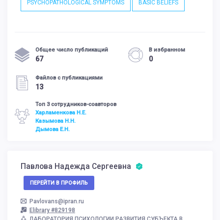
PSYCHOPATHOLOGICAL SYMPTOMS
BASIC BELIEFS
Общее число публикаций
В избранном
67
0
Файлов с публикациями
13
Топ 3 сотрудников-соавторов
Харламенкова Н.Е.
Казымова Н.Н.
Дымова Е.Н.
Павлова Надежда Сергеевна
ПЕРЕЙТИ В ПРОФИЛЬ
Pavlovans@ipran.ru
Elibrary #829198
ЛАБОРАТОРИЯ ПСИХОЛОГИИ РАЗВИТИЯ СУБЪЕКТА В