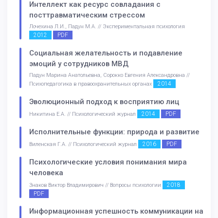
Интеллект как ресурс совладания с
посттравматическим стрессом
Лочехина Л.И., Падун М.А. // Экспериментальная психология
2012
PDF
Социальная желательность и подавление
эмоций у сотрудников МВД
Падун Марина Анатольевна, Сорокко Евгения Александровна //
2014
Психопедагогика в правоохранительных органах
Эволюционный подход к восприятию лиц
2014
PDF
Никитина Е.А. // Психологический журнал
Исполнительные функции: природа и развитие
2016
PDF
Виленская Г.А. // Психологический журнал
Психологические условия понимания мира
человека
2018
Знаков Виктор Владимирович // Вопросы психологии
PDF
Информационная успешность коммуникации на