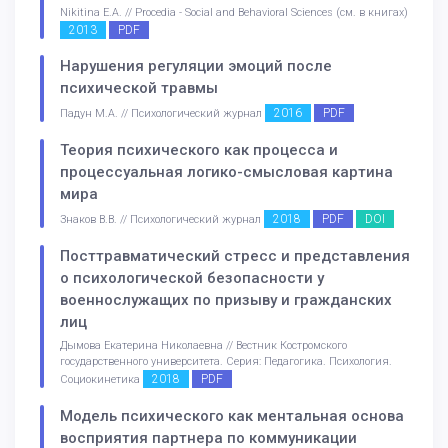
Nikitina E.A. // Procedia - Social and Behavioral Sciences (см. в книгах)
2013
PDF
Нарушения регуляции эмоций после
психической травмы
2016
PDF
Падун М.А. // Психологический журнал
Теория психического как процесса и
процессуальная логико-смысловая картина
мира
2018
PDF
DOI
Знаков В.В. // Психологический журнал
Посттравматический стресс и представления
о психологической безопасности у
военнослужащих по призыву и гражданских
лиц
Дымова Екатерина Николаевна // Вестник Костромского
государственного университета. Серия: Педагогика. Психология.
2018
PDF
Социокинетика
Модель психического как ментальная основа
восприятия партнера по коммуникации