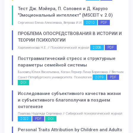
Тест Дж. Мэйера, П. Сэловея и Д. Карузо
"Эмоциональный интеллект" (MSCEIT v. 2.0)
2010
PDF
Сергиенко Елена Алексеевна, Ветрова И.И.
ПРОБЛЕМА ОПОСРЕДСТВОВАНИЯ В ИСТОРИИ И
ТЕОРИИ ПСИХОЛОГИИ
2008
PDF
Харламенкова Н.Е. // Психологический журнал
Посттравматический стресс и структурные
параметры семейной системы
Быховец Юлия Васильевна, Коган-Лернер Лина Борисовна // Вестник
2019
PDF
Санкт-Петербургского университета. Психология
DOI
Исследование субъективного качества жизни
и субъективного благополучия в позднем
онтогенезе
Павлова Надежда Сергеевна // Сибирский психологический журнал
2022
PDF
DOI
Personal Traits Attribution by Children and Adults