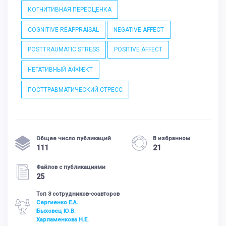
КОГНИТИВНАЯ ПЕРЕОЦЕНКА
COGNITIVE REAPPRAISAL
NEGATIVE AFFECT
POSTTRAUMATIC STRESS
POSITIVE AFFECT
НЕГАТИВНЫЙ АФФЕКТ
ПОСТТРАВМАТИЧЕСКИЙ СТРЕСС
Общее число публикаций
В избранном
111
21
Файлов с публикациями
25
Топ 3 сотрудников-соавторов
Сергиенко Е.А.
Быховец Ю.В.
Харламенкова Н.Е.