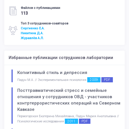
Файлов с публикациями
113
Топ 3 сотрудников-соавторов
Сергиенко Е.А.
Никитина Д.А.
Журавлёв А.Л.
Избранные публикации сотрудников лаборатории
Когнитивный стиль и депрессия
2009
PDF
Падун М.А. // Экспериментальная психология
Посттравматический стресс и семейные
отношения у сотрудников ОВД - участников
контртеррористических операций на Северном
Кавказе
Пермогорская Екатерина Михайловна, Падун Мария Анатольевна //
2011
PDF
Психологические исследования