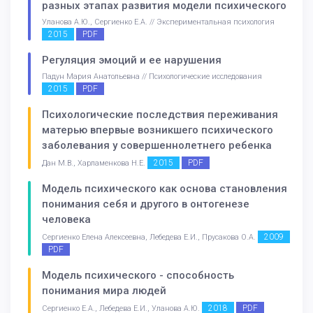
разных этапах развития модели психического
Уланова А.Ю., Сергиенко Е.А. // Экспериментальная психология
2015
PDF
Регуляция эмоций и ее нарушения
Падун Мария Анатольевна // Психологические исследования
2015
PDF
Психологические последствия переживания
матерью впервые возникшего психического
заболевания у совершеннолетнего ребенка
2015
PDF
Дан М.В., Харламенкова Н.Е.
Модель психического как основа становления
понимания себя и другого в онтогенезе
человека
2009
Сергиенко Елена Алексеевна, Лебедева Е.И., Прусакова О.А.
PDF
Модель психического - способность
понимания мира людей
2018
PDF
Сергиенко Е.А., Лебедева Е.И., Уланова А.Ю.