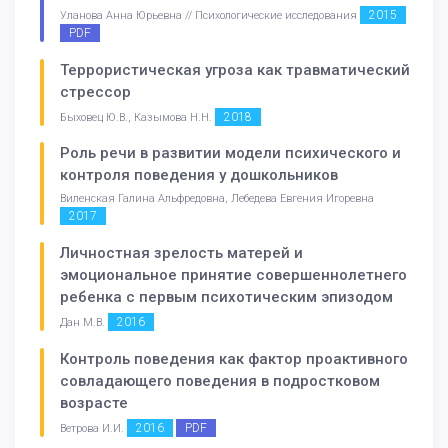
2015
Уланова Анна Юрьевна // Психологические исследования
PDF
Террористическая угроза как травматический
стрессор
2018
Быховец Ю.В., Казымова Н.Н.
Роль речи в развитии модели психического и
контроля поведения у дошкольников
Виленская Галина Альфредовна, Лебедева Евгения Игоревна
2017
Личностная зрелость матерей и
эмоциональное принятие совершеннолетнего
ребенка с первым психотическим эпизодом
2016
Дан М.В.
Контроль поведения как фактор проактивного
совладающего поведения в подростковом
возрасте
2016
PDF
Ветрова И.И.