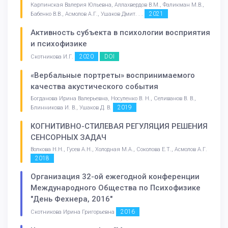
Карпинская Валерия Юльевна, Аллахвердов В.М., Фаликман М.В.,
2021
Бабенко В.В., Асмолов А.Г., Ушаков Дмит. . .
Активность субъекта в психологии восприятия
и психофизике
2020
DOI
Скотникова И.Г.
«Вербальные портреты» воспринимаемого
качества акустического события
Богданова Ирина Валерьевна, Носуленко В. Н., Селиванов В. В.,
2019
Блинникова И. В., Ушаков Д. В.
КОГНИТИВНО-СТИЛЕВАЯ РЕГУЛЯЦИЯ РЕШЕНИЯ
СЕНСОРНЫХ ЗАДАЧ
Волкова Н.Н., Гусев А.Н., Холодная М.А., Соколова Е.Т., Асмолов А.Г.
2018
Организация 32-ой ежегодной конференции
Международного Общества по Психофизике
"День Фехнера, 2016"
2016
Скотникова Ирина Григорьевна