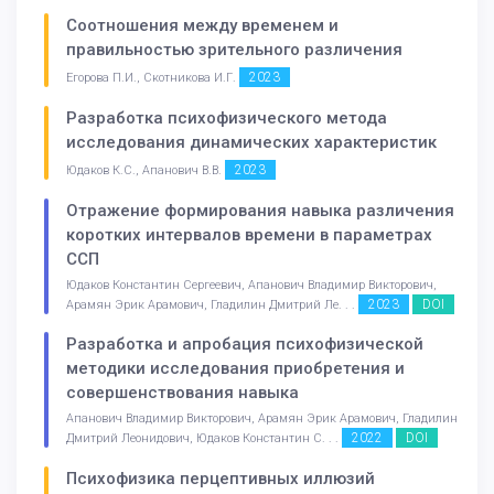
Соотношения между временем и
правильностью зрительного различения
2023
Егорова П.И., Скотникова И.Г.
Разработка психофизического метода
исследования динамических характеристик
2023
Юдаков К.С., Апанович В.В.
Отражение формирования навыка различения
коротких интервалов времени в параметрах
ССП
Юдаков Константин Сергеевич, Апанович Владимир Викторович,
2023
DOI
Арамян Эрик Арамович, Гладилин Дмитрий Ле. . .
Разработка и апробация психофизической
методики исследования приобретения и
совершенствования навыка
Апанович Владимир Викторович, Арамян Эрик Арамович, Гладилин
2022
DOI
Дмитрий Леонидович, Юдаков Константин С. . .
Психофизика перцептивных иллюзий