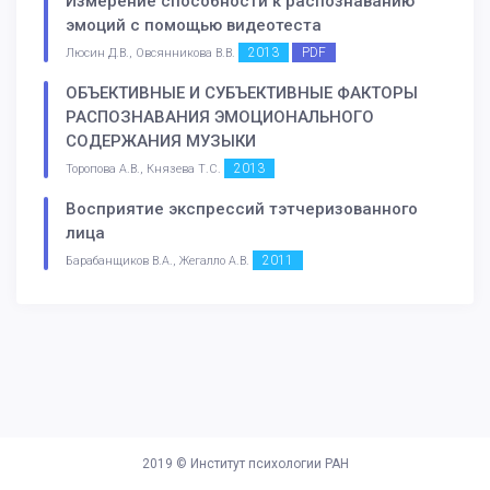
Измерение способности к распознаванию
эмоций с помощью видеотеста
2013
PDF
Люсин Д.В., Овсянникова В.В.
ОБЪЕКТИВНЫЕ И СУБЪЕКТИВНЫЕ ФАКТОРЫ
РАСПОЗНАВАНИЯ ЭМОЦИОНАЛЬНОГО
СОДЕРЖАНИЯ МУЗЫКИ
2013
Торопова А.В., Князева Т.С.
Восприятие экспрессий тэтчеризованного
лица
2011
Барабанщиков В.А., Жегалло А.В.
2019 ©
Институт психологии РАН