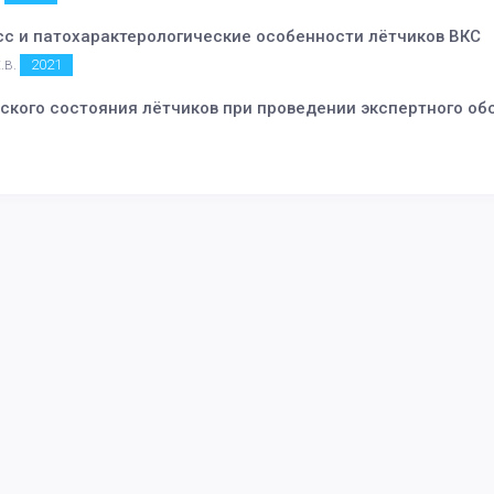
сс и патохарактерологические особенности лётчиков ВКС
2021
Е.В.
ского состояния лётчиков при проведении экспертного об