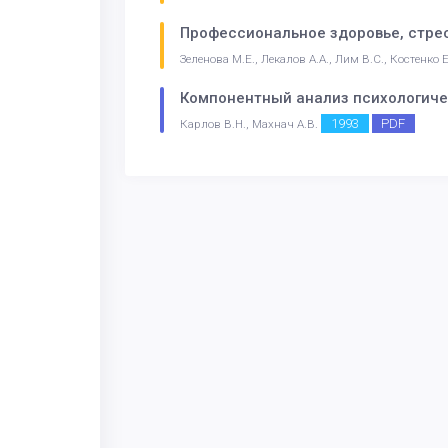
Профессиональное здоровье, стре
Зеленова М.Е., Лекалов А.А., Лим В.С., Костенко 
Компонентный анализ психологиче
1993
PDF
Карлов В.Н., Махнач А.В.