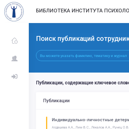
БИБЛИОТЕКА ИНСТИТУТА ПСИХОЛО
Поиск публикаций сотрудни
Публикации, содержащие ключевое слов
Публикации
Индивидуально-личностные детерм
Алдашева А.А., Лим В.С., Лекалов А.А., Рунец О.В