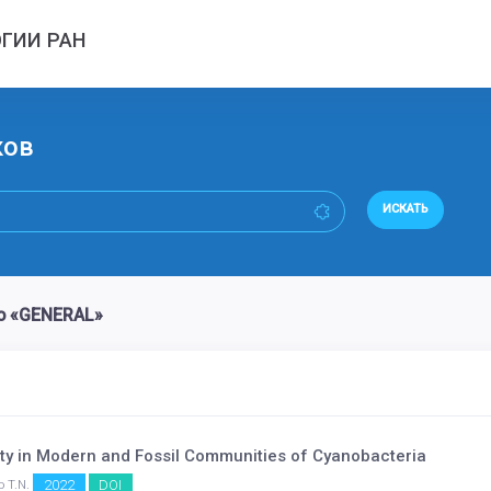
ГИИ РАН
ков
ИСКАТЬ
о «GENERAL»
ity in Modern and Fossil Communities of Cyanobacteria
2022
DOI
o T.N.