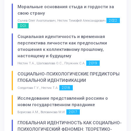
Моральные основания стыда и гордости за
свою страну
2022
Сычев Олег Анатольевич, Нестик Тимофей Александрович
DOI
Социальная идентичность и временная
перспектива личности как предпосылки
отношения к коллективному прошлому,
настоящему и будущему
2019
Нестик Т.А., Шаповалова О.С., Плужник С.А.
СОЦИАЛЬНО-ПСИХОЛОГИЧЕСКИЕ ПРЕДИКТОРЫ
ГЛОБАЛЬНОЙ ИДЕНТИФИКАЦИИ
2018
Солдатова Г.У., Нестик Т.А.
Исследование представлений россиян о
новом государственном празднике
2017
Борисова А.М., Воловикова М.И.
ГЛОБАЛЬНАЯ ИДЕНТИЧНОСТЬ КАК СОЦИАЛЬНО-
ПСИХОЛОГИЧЕСКИЙ ФЕНОМЕН: ТЕОРЕТИКО-