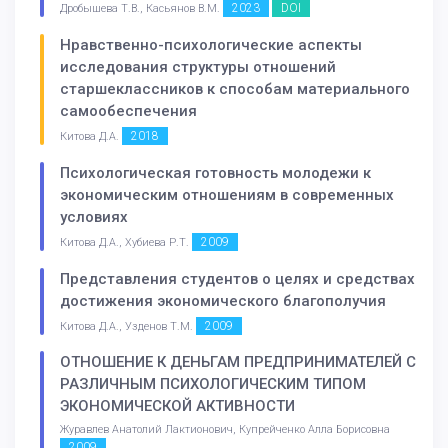
2023
DOI
Дробышева Т.В., Касьянов В.М.
Нравственно-психологические аспекты
исследования структуры отношений
старшеклассников к способам материального
самообеспечения
2018
Китова Д.А.
Психологическая готовность молодежи к
экономическим отношениям в современных
условиях
2009
Китова Д.А., Хубиева Р.Т.
Представления студентов о целях и средствах
достижения экономического благополучия
2009
Китова Д.А., Узденов Т.М.
ОТНОШЕНИЕ К ДЕНЬГАМ ПРЕДПРИНИМАТЕЛЕЙ С
РАЗЛИЧНЫМ ПСИХОЛОГИЧЕСКИМ ТИПОМ
ЭКОНОМИЧЕСКОЙ АКТИВНОСТИ
Журавлев Анатолий Лактионович, Купрейченко Алла Борисовна
2009