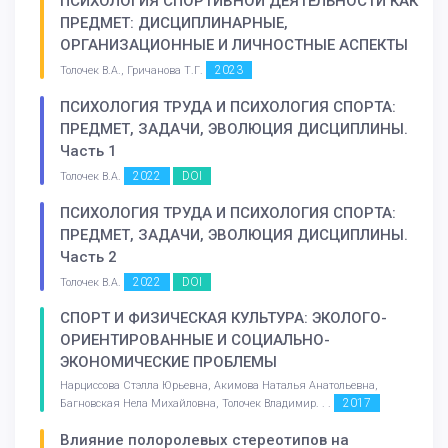
ПСИХОЛОГИЯ СПОРТИВНОЙ ДЕЯТЕЛЬНОСТИ КАК
ПРЕДМЕТ: ДИСЦИПЛИНАРНЫЕ,
ОРГАНИЗАЦИОННЫЕ И ЛИЧНОСТНЫЕ АСПЕКТЫ
2023
Толочек В.А., Гричанова Т.Г.
ПСИХОЛОГИЯ ТРУДА И ПСИХОЛОГИЯ СПОРТА:
ПРЕДМЕТ, ЗАДАЧИ, ЭВОЛЮЦИЯ ДИСЦИПЛИНЫ.
Часть 1
2022
DOI
Толочек В.А.
ПСИХОЛОГИЯ ТРУДА И ПСИХОЛОГИЯ СПОРТА:
ПРЕДМЕТ, ЗАДАЧИ, ЭВОЛЮЦИЯ ДИСЦИПЛИНЫ.
Часть 2
2022
DOI
Толочек В.А.
СПОРТ И ФИЗИЧЕСКАЯ КУЛЬТУРА: ЭКОЛОГО-
ОРИЕНТИРОВАННЫЕ И СОЦИАЛЬНО-
ЭКОНОМИЧЕСКИЕ ПРОБЛЕМЫ
Нарциссова Стэлла Юрьевна, Акимова Наталья Анатольевна,
2017
Багновская Нела Михайловна, Толочек Владимир. . .
Влияние полоролевых стереотипов на