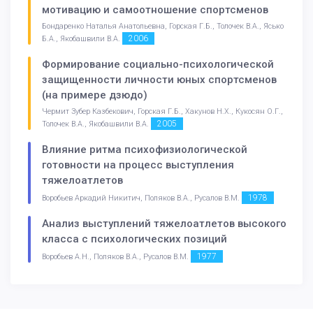
мотивацию и самоотношение спортсменов
Бондаренко Наталья Анатольевна, Горская Г.Б., Толочек В.А., Ясько
2006
Б.А., Якобашвили В.А.
Формирование социально-психологической
защищенности личности юных спортсменов
(на примере дзюдо)
Чермит Зубер Казбекович, Горская Г.Б., Хакунов Н.Х., Кукосян О.Г.,
2005
Толочек В.А., Якобашвили В.А.
Влияние ритма психофизиологической
готовности на процесс выступления
тяжелоатлетов
1978
Воробьев Аркадий Никитич, Поляков В.А., Русалов В.М.
Анализ выступлений тяжелоатлетов высокого
класса с психологических позиций
1977
Воробьев А.Н., Поляков В.А., Русалов В.М.