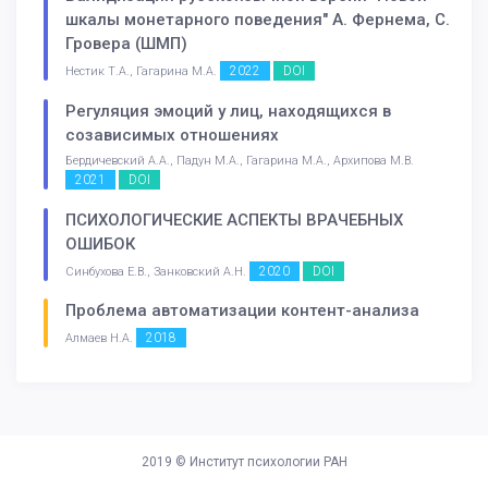
шкалы монетарного поведения" А. Фернема, С.
Гровера (ШМП)
2022
DOI
Нестик Т.А., Гагарина М.А.
Регуляция эмоций у лиц, находящихся в
созависимых отношениях
Бердичевский А.А., Падун М.А., Гагарина М.А., Архипова М.В.
2021
DOI
ПСИХОЛОГИЧЕСКИЕ АСПЕКТЫ ВРАЧЕБНЫХ
ОШИБОК
2020
DOI
Синбухова Е.В., Занковский А.Н.
Проблема автоматизации контент-анализа
2018
Алмаев Н.А.
2019 ©
Институт психологии РАН