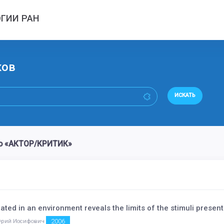
ГИИ РАН
ков
ИСКАТЬ
во «АКТОР/КРИТИК»
ated in an environment reveals the limits of the stimuli presen
2006
 Юрий Иосифович