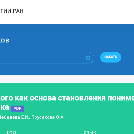
ГИИ РАН
ков
ИСКАТЬ
го как основа становления пониман
ека
PDF
ебедева Е.И., Прусакова О.А.
ГОД
ЯЗЫК